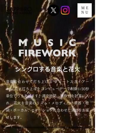
ME
NU
シンクロする音楽と花火
音楽に合わせて打ち上げる“グレートスカイアー
ト”。花火打ち上げをコンピューターで制御1/30秒
単位でうちあげます。滞空時間、残存光を計算に入
れ、花火を音楽のリズム・メロディー・楽器・歌
詞・ボーカル、ロケーションに合わせた演出をお届
けします。