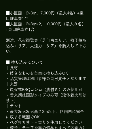
■小区画：2×3m、7,000円（最大4名）+東
口駐車券1台
■大区画：2×3m×2、10,000円（最大８名）
+東口駐車券1台
別途、花火観覧券（芝自由エリア、椅子持ち
込みエリア、大迫力エリア）を購入して下さ
い。
■ 持ち込みについて
｜食材
・好きなものを自由に持ち込みOK
・品質管理は利用者様の自己責任となります
｜火器
・炭火式BBQコンロ（脚付き）のみ使用可
・着火剤は固形タイプのみ可（液体着火剤は
禁止）
｜テント
・最大2m×2m×高さ2m以下、区画内に完全
に収まる範囲でOK
・ペグ打ち禁止・重りを使用してください
・椅子・テーブル等の備品もすべて区画内に