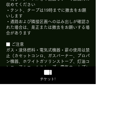
収めてください
・テント、タープは19時までに撤去をお願
いします
・通路および隣接区画へのはみ出しが確認さ
れた場合は、是正または撤去をお願いする場
合があります
■ ご注意
ガス・液体燃料・電気式機器・薪の使用は禁
止（カセットコンロ、ガスバーナー、プロパ
ン機器、ホワイトガソリンストーブ、灯油コ
ンロ、アルコールストーブ、電気ホットプレ
ート等）
・生食用食材・揚げ物行為・強い臭気を発す
チケット!
る食材の使用は禁止
・生肉類は十分に加熱し、食中毒防止に努め
てください
・21:00までにご退場をお願いいたします。