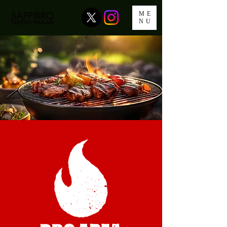
ME
NU