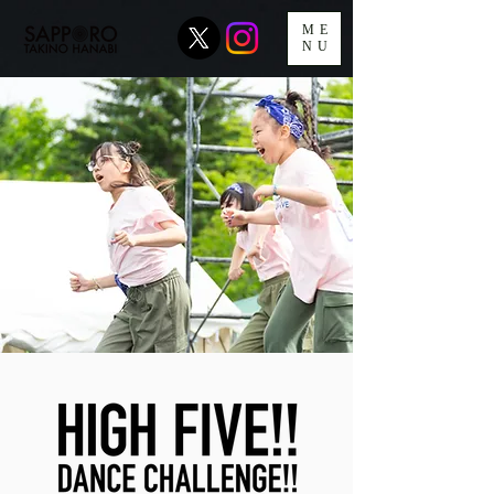
ME
NU